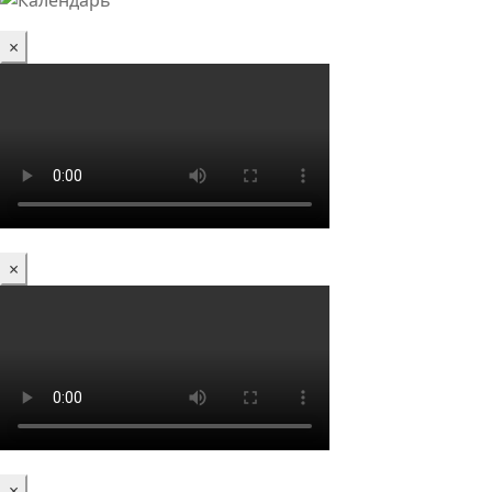
×
×
×