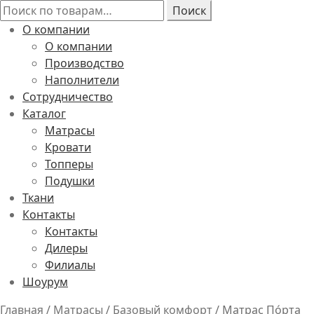
Искать:
Поиск
О компании
О компании
Производство
Наполнители
Сотрудничество
Каталог
Матрасы
Кровати
Топперы
Подушки
Ткани
Контакты
Контакты
Дилеры
Филиалы
Шоурум
Главная
/
Матрасы
/
Базовый комфорт
/
Матрас По́рта