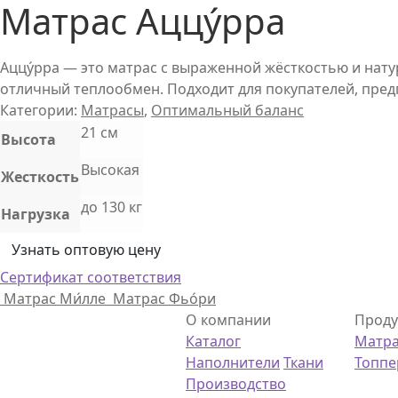
Матрас Аццу́рра
Аццу́рра — это матрас с выраженной жёсткостью и нат
отличный теплообмен. Подходит для покупателей, предп
Категории:
Матрасы
,
Оптимальный баланс
21 см
Высота
Высокая
Жесткость
до 130 кг
Нагрузка
Узнать оптовую цену
Сертификат соответствия
Матрас Ми́лле
Матрас Фьо́ри
О компании
Проду
Каталог
Матр
Наполнители
Ткани
Топп
Производство