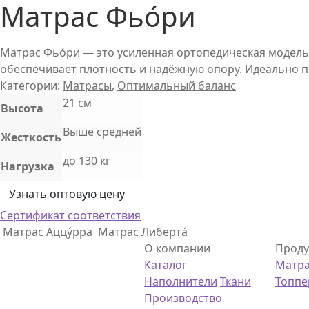
Матрас Фьо́ри
Матрас Фьо́ри — это усиленная ортопедическая модель 
обеспечивает плотность и надёжную опору. Идеально п
Категории:
Матрасы
,
Оптимальный баланс
21 см
Высота
Выше средней
Жесткость
до 130 кг
Нагрузка
Узнать оптовую цену
Сертификат соответствия
Матрас Аццу́рра
Матрас Либерта́
О компании
Проду
Каталог
Матр
Наполнители
Ткани
Топп
Производство